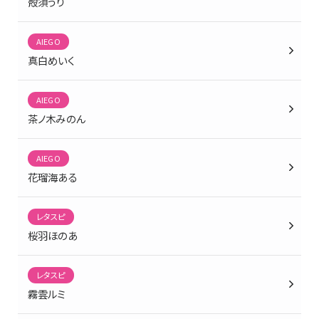
殻須うり
AlEGO
真白めいく
AlEGO
茶ノ木みのん
AlEGO
花瑠海ある
レタスピ
桜羽ほのあ
レタスピ
霧雲ルミ