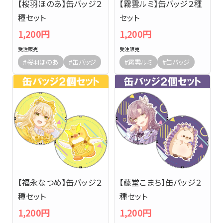
【桜羽ほのあ】缶バッジ２
【霧雲ルミ】缶バッジ２種
種セット
セット
1,200円
1,200円
受注販売
受注販売
#桜羽ほのあ
#缶バッジ
#霧雲ルミ
#缶バッジ
【福永なつめ】缶バッジ２
【藤堂こまち】缶バッジ２
種セット
種セット
1,200円
1,200円