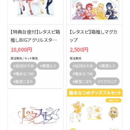
【特典台座付】レタスピ箱
【レタスピ】箱推しマグカ
推しBIGアクリルスタンド
ップ
セット
10,000円
2,500円
受注販売 / セット販売
受注販売
#桜羽ほのあ
#霧雲ルミ
#桜羽ほのあ
#霧雲ルミ
#福永なつめ
#福永なつめ
#藤堂こまち
#藤堂こまち
#マグカップ