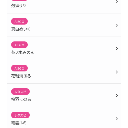
殻須うり
AlEGO
真白めいく
AlEGO
茶ノ木みのん
AlEGO
花瑠海ある
レタスピ
桜羽ほのあ
レタスピ
霧雲ルミ