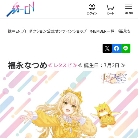
MENU
ログイン
カート
縁＝ENプロダクション公式オンラインショップ
MEMBER一覧
福永なつ
福永なつめ
≪ レタスピ ≫
≪ 誕生日 ： 7月2日 ≫