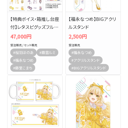
【特典ボイス・箱推し台座
【福永なつめ】BIGアクリ
付】レタスピグッズフルセ
ルスタンド
ット
47,000円
2,500円
受注販売 / セット販売
受注販売
#桜羽ほのあ
#霧雲ルミ
#福永なつめ
#福永なつめ
#アクリルスタンド
#藤堂こまち
#BIGアクリルスタンド