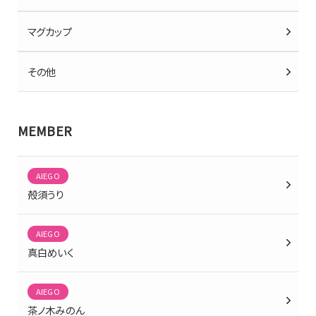
マグカップ
その他
MEMBER
AlEGO
殻須うり
AlEGO
真白めいく
AlEGO
茶ノ木みのん